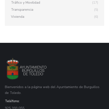
Tráfico y Movilidad
(17)
Transparencia
(5)
Vivienda
(6)
Bienvenidos a la página web del Ayuntamiento de Burguillos
de Toledo.
Teléfono:
925 393 055