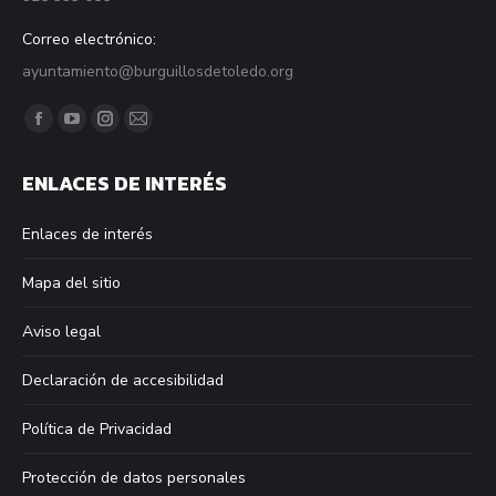
Correo electrónico:
ayuntamiento@burguillosdetoledo.org
Find us on:
Facebook
YouTube
Instagram
Mail
page
page
page
page
ENLACES DE INTERÉS
opens
opens
opens
opens
in
in
in
in
Enlaces de interés
new
new
new
new
window
window
window
window
Mapa del sitio
Aviso legal
Declaración de accesibilidad
Política de Privacidad
Protección de datos personales