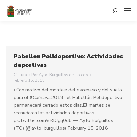
contenido
Search:
Pabellon Polideportivo: Actividades
deportivas
Cultura
Por
Ayto. Burguillos de Toledo
febrero 15, 2018
ℹ Con motivo del montaje del escenario y del suelo
para el #Carnaval2018 , el Pabellón Polideportivo
permanecerá cerrado estos dias.El martes se
reanudaran las actividades deportivas.
pic.twitter.com/sRDJglj0d6 — Ayto Burguillos
(TO) (@ayto_burguillos) February 15, 2018