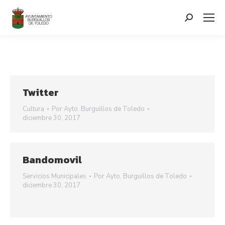
contenido
Search:
Twitter
Cultura
Por
Ayto. Burguillos de Toledo
diciembre 30, 2017
Bandomovil
Servicios Municipales
Por
Ayto. Burguillos de Toledo
diciembre 30, 2017