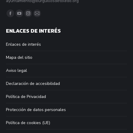
ayuntamiento@burguillosdetoledo.org
Find us on:
Facebook
YouTube
Instagram
Mail
page
page
page
page
ENLACES DE INTERÉS
opens
opens
opens
opens
in
in
in
in
Enlaces de interés
new
new
new
new
window
window
window
window
Mapa del sitio
Aviso legal
Declaración de accesibilidad
Política de Privacidad
Protección de datos personales
Política de cookies (UE)