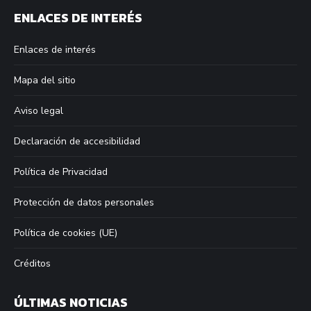
page
page
page
page
ENLACES DE INTERÉS
opens
opens
opens
opens
in
in
in
in
Enlaces de interés
new
new
new
new
window
window
window
window
Mapa del sitio
Aviso legal
Declaración de accesibilidad
Política de Privacidad
Protección de datos personales
Política de cookies (UE)
Créditos
ÚLTIMAS NOTICIAS