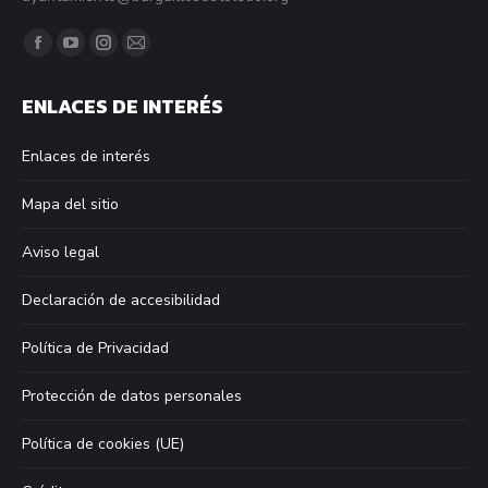
Find us on:
Facebook
YouTube
Instagram
Mail
page
page
page
page
ENLACES DE INTERÉS
opens
opens
opens
opens
in
in
in
in
Enlaces de interés
new
new
new
new
window
window
window
window
Mapa del sitio
Aviso legal
Declaración de accesibilidad
Política de Privacidad
Protección de datos personales
Política de cookies (UE)