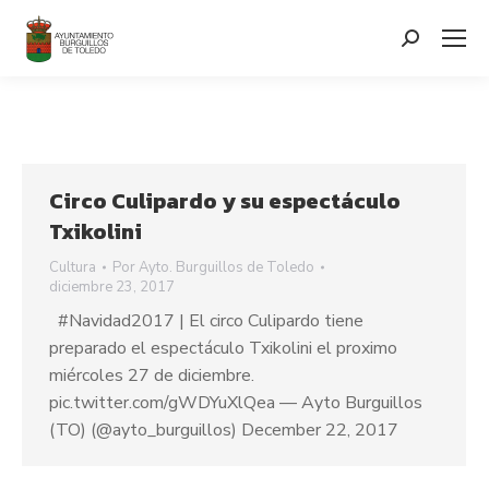
contenido
Search:
Circo Culipardo y su espectáculo
Txikolini
Cultura
Por
Ayto. Burguillos de Toledo
diciembre 23, 2017
#Navidad2017 | El circo Culipardo tiene
preparado el espectáculo Txikolini el proximo
miércoles 27 de diciembre.
pic.twitter.com/gWDYuXlQea — Ayto Burguillos
(TO) (@ayto_burguillos) December 22, 2017