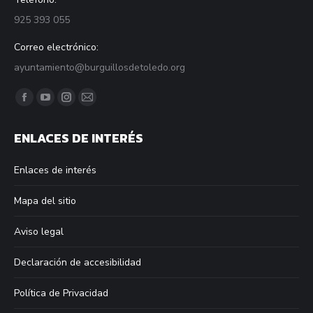
925 393 055
Correo electrónico:
ayuntamiento@burguillosdetoledo.org
Find us on:
Facebook
YouTube
Instagram
Mail
page
page
page
page
ENLACES DE INTERÉS
opens
opens
opens
opens
in
in
in
in
Enlaces de interés
new
new
new
new
window
window
window
window
Mapa del sitio
Aviso legal
Declaración de accesibilidad
Política de Privacidad