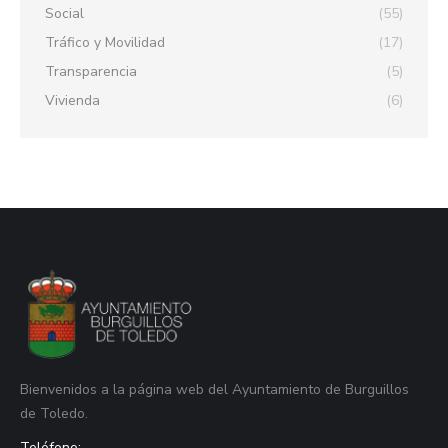
Social
(55)
Tráfico y Movilidad
(17)
Transparencia
(5)
Vivienda
(6)
Bienvenidos a la página web del Ayuntamiento de Burguillos
de Toledo.
Teléfono: