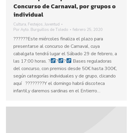
Concurso de Carnaval, por grupos o
individual
Cultura
,
Festejos
,
Juventud
Por
Ayto. Burguillos de Toledo
febrero 25, 2020
??????Este miércoles finaliza el plazo para
presentarse al concurso de Carnaval, cuya
cabalgata tendrá lugar el Sábado 29 de febrero, a
las 17:00 horas. ?‍
?‍
?‍
Bases reguladoras
del concurso, con premios desde 50€ hasta 300€,
según categorías individuales y de grupo, clicando
aquí ??‍???‍???Y el domingo habrá discoteca
infantil,y daremos sardinas en el Entierro…