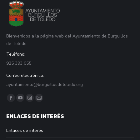
Bienvenidos a la página web del Ayuntamiento de Burguillos
de Toledo.
Teléfono:
925 393 055
Correo electrónico:
ayuntamiento@burguillosdetoledo.org
Find us on:
Facebook
YouTube
Instagram
Mail
page
page
page
page
ENLACES DE INTERÉS
opens
opens
opens
opens
in
in
in
in
Enlaces de interés
new
new
new
new