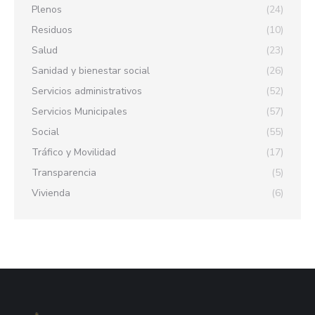
Plenos
(24)
Residuos
(10)
Salud
(23)
Sanidad y bienestar social
(26)
Servicios administrativos
(52)
Servicios Municipales
(57)
Social
(55)
Tráfico y Movilidad
(17)
Transparencia
(5)
Vivienda
(6)