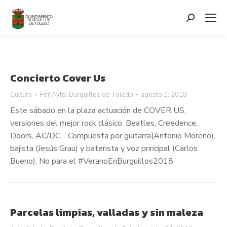
contenido
Search:
Concierto Cover Us
Cultura
Por
Ayto. Burguillos de Toledo
agosto 1, 2018
Este sábado en la plaza actuación de COVER US,
versiones del mejor rock clásico: Beatles, Creedence,
Doors, AC/DC… Compuesta por guitarra(Antonio Moreno),
bajista (Jesús Grau) y baterista y voz principal (Carlos
Bueno). No para el #VeranoEnBurguillos2018
Parcelas limpias, valladas y sin maleza