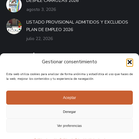
DESFILE CARROZAS 2026
agosto 3, 2026
LISTADO PROVISIONAL ADMITIDOS Y EXCLUIDOS
PLAN DE EMPLEO 2026
julio 22, 2026
BANDO MÓVIL
Gestionar consentimiento
El Bando Móvil es el servicio que pone a disposición de
Esta web utiliza cookies para analizar de forma anónima y estadística el uso que haces de
cualquier ayuntamiento de España una aplicación móvil
la web, mejorar los contenidos y tu experiencia de navegación.
destinada a mantener informados a los vecinos del municipio.
APPLE STORE
Aceptar
GOOGLE PLAY
Denegar
Ver preferencias
Ayuntamiento de Burguillos de Toledo 2026. Desarrollo por
Bonzo