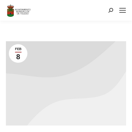
contenido
Search:
FEB
8