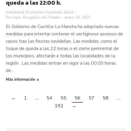
queda a las 22:00 h.
Actualidad
,
Economia y hacienda
,
Salud
Por
Ayto. Burguillos de Toledo
enero 18, 2021
El Gobierno de Castilla-La Mancha ha adoptado nuevas
medidas para intentar contener el vertiginoso ascenso de
casos tras las fiestas navideñas. Las medidas, como el
toque de queda a las 22 horas o el cierre perimetral de
los municipios, afectarán a todas las localidades de la
región. Las medidas entran en vigor a las 00:00 horas
de…
Más información
←
1
…
54
55
56
57
58
…
192
→