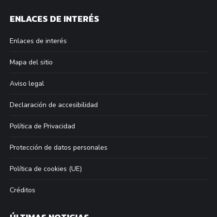
page
page
page
page
ENLACES DE INTERÉS
opens
opens
opens
opens
in
in
in
in
Enlaces de interés
new
new
new
new
window
window
window
window
Mapa del sitio
Aviso legal
Declaración de accesibilidad
Política de Privacidad
Protección de datos personales
Política de cookies (UE)
Créditos