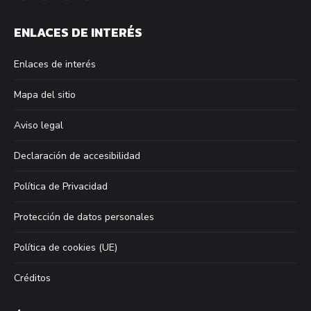
page
page
page
page
ENLACES DE INTERÉS
opens
opens
opens
opens
in
in
in
in
Enlaces de interés
new
new
new
new
window
window
window
window
Mapa del sitio
Aviso legal
Declaración de accesibilidad
Política de Privacidad
Protección de datos personales
Política de cookies (UE)
Créditos