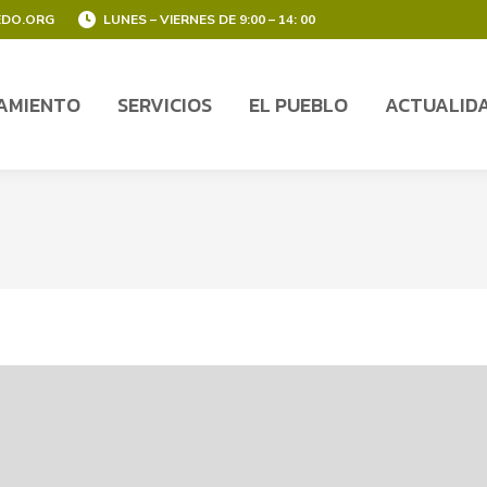
EDO.ORG
LUNES – VIERNES DE 9:00 – 14: 00
AMIENTO
SERVICIOS
EL PUEBLO
ACTUALID
AMIENTO
SERVICIOS
EL PUEBLO
ACTUALID