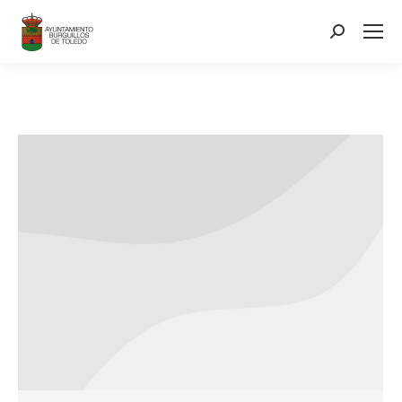
contenido
Search: