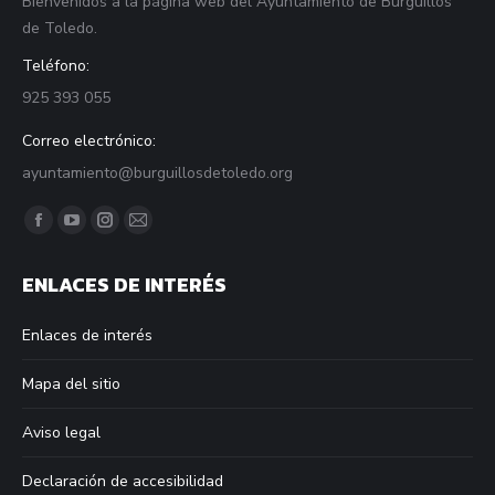
Bienvenidos a la página web del Ayuntamiento de Burguillos
de Toledo.
Teléfono:
925 393 055
Correo electrónico:
ayuntamiento@burguillosdetoledo.org
Find us on:
Facebook
YouTube
Instagram
Mail
page
page
page
page
ENLACES DE INTERÉS
opens
opens
opens
opens
in
in
in
in
Enlaces de interés
new
new
new
new
window
window
window
window
Mapa del sitio
Aviso legal
Declaración de accesibilidad