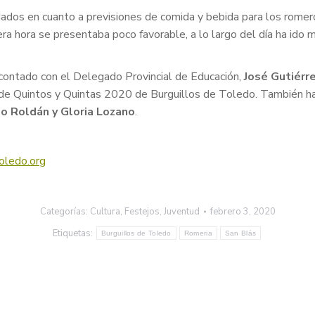
dos en cuanto a previsiones de comida y bebida para los romeros
era hora se presentaba poco favorable, a lo largo del día ha ido 
 contado con el Delegado Provincial de Educación,
José Gutiérr
o de Quintos y Quintas 2020 de Burguillos de Toledo. También 
io Roldán y Gloria Lozano
.
oledo.org
Categorías:
Cultura
,
Festejos
,
Juventud
febrero 3, 2020
Etiquetas:
Burguillos de Toledo
Romeria
San Blás