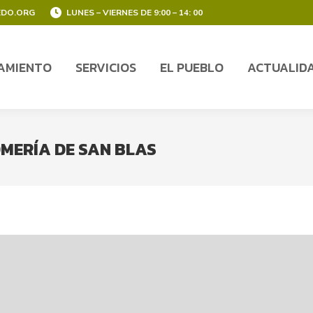
EDO.ORG
LUNES – VIERNES DE 9:00 – 14: 00
AMIENTO
SERVICIOS
EL PUEBLO
ACTUALID
AMIENTO
SERVICIOS
EL PUEBLO
ACTUALID
OMERÍA DE SAN BLAS