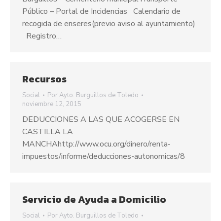
Público – Portal de Incidencias Calendario de
recogida de enseres(previo aviso al ayuntamiento)
Registro…
Recursos
Social
Por
Ayto. Burguillos de Toledo
noviembre 12, 2015
DEDUCCIONES A LAS QUE ACOGERSE EN
CASTILLA LA
MANCHAhttp://www.ocu.org/dinero/renta-
impuestos/informe/deducciones-autonomicas/8
Servicio de Ayuda a Domicilio
Social
Por
Ayto. Burguillos de Toledo