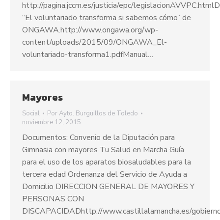
http://pagina.jccm.es/justicia/epc/legislacionAVVPC.htm
“El voluntariado transforma si sabemos cómo” de
ONGAWA.http://www.ongawa.org/wp-
content/uploads/2015/09/ONGAWA_El-
voluntariado-transforma1.pdfManual…
Mayores
Social
Por
Ayto. Burguillos de Toledo
noviembre 12, 2015
Documentos: Convenio de la Diputación para
Gimnasia con mayores Tu Salud en Marcha Guía
para el uso de los aparatos biosaludables para la
tercera edad Ordenanza del Servicio de Ayuda a
Domicilio DIRECCION GENERAL DE MAYORES Y
PERSONAS CON
DISCAPACIDADhttp://www.castillalamancha.es/gobierno/b