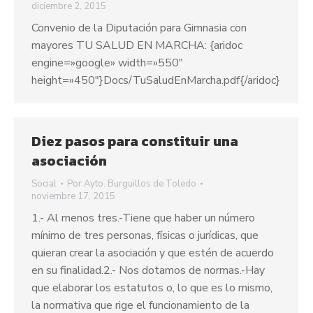
diciembre 2, 2015
Convenio de la Diputación para Gimnasia con
mayores TU SALUD EN MARCHA: {aridoc
engine=»google» width=»550″
height=»450″}Docs/TuSaludEnMarcha.pdf{/aridoc}
Diez pasos para constituir una
asociación
Social
Por
Ayto. Burguillos de Toledo
noviembre 17, 2015
1.- Al menos tres.-Tiene que haber un número
mínimo de tres personas, físicas o jurídicas, que
quieran crear la asociación y que estén de acuerdo
en su finalidad.2.- Nos dotamos de normas.-Hay
que elaborar los estatutos o, lo que es lo mismo,
la normativa que rige el funcionamiento de la