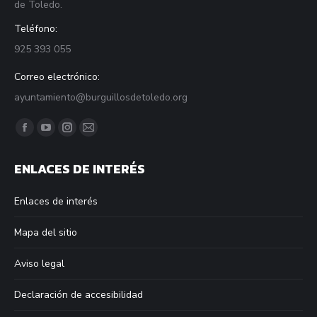
de Toledo.
Teléfono:
925 393 055
Correo electrónico:
ayuntamiento@burguillosdetoledo.org
Find us on:
Facebook
YouTube
Instagram
Mail
page
page
page
page
ENLACES DE INTERÉS
opens
opens
opens
opens
in
in
in
in
Enlaces de interés
new
new
new
new
window
window
window
window
Mapa del sitio
Aviso legal
Declaración de accesibilidad