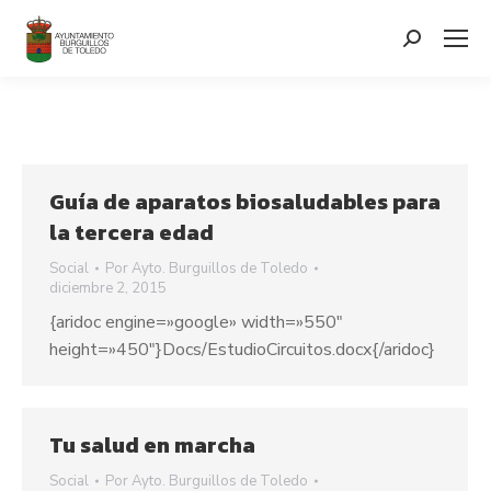
contenido
Search:
Guía de aparatos biosaludables para
la tercera edad
Social
Por
Ayto. Burguillos de Toledo
diciembre 2, 2015
{aridoc engine=»google» width=»550″
height=»450″}Docs/EstudioCircuitos.docx{/aridoc}
Tu salud en marcha
Social
Por
Ayto. Burguillos de Toledo