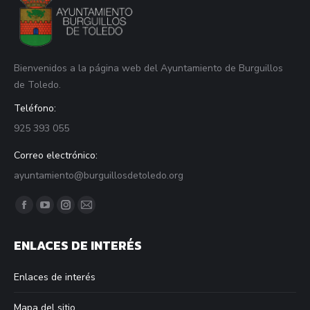
Bienvenidos a la página web del Ayuntamiento de Burguillos
de Toledo.
Teléfono:
925 393 055
Correo electrónico:
ayuntamiento@burguillosdetoledo.org
Find us on:
Facebook
YouTube
Instagram
Mail
page
page
page
page
ENLACES DE INTERÉS
opens
opens
opens
opens
in
in
in
in
Enlaces de interés
new
new
new
new
window
window
window
window
Mapa del sitio