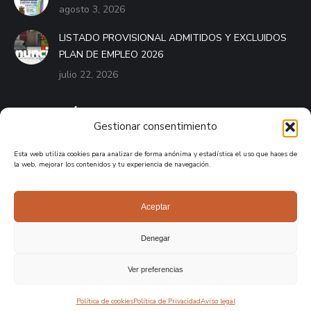
agosto 3, 2026
LISTADO PROVISIONAL ADMITIDOS Y EXCLUIDOS
PLAN DE EMPLEO 2026
julio 22, 2026
BANDO MÓVIL
Gestionar consentimiento
El Bando Móvil es el servicio que pone a disposición de
Esta web utiliza cookies para analizar de forma anónima y estadística el uso que haces de
cualquier ayuntamiento de España una aplicación móvil
la web, mejorar los contenidos y tu experiencia de navegación.
destinada a mantener informados a los vecinos del municipio.
APPLE STORE
Aceptar
GOOGLE PLAY
Denegar
Ver preferencias
Ayuntamiento de Burguillos de Toledo 2026. Desarrollo por
Bonzo
Política de cookies
Política de Privacidad
Aviso legal
Estudio