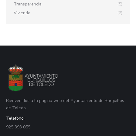
Transparencia
(5)
Vivienda
(6)
Bienvenidos a la página web del Ayuntamiento de Burguillos
de Toledo.
Teléfono:
925 393 055