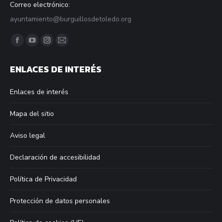
Correo electrónico:
ayuntamiento@burguillosdetoledo.org
Find us on:
Facebook
YouTube
Instagram
Mail
page
page
page
page
ENLACES DE INTERÉS
opens
opens
opens
opens
in
in
in
in
Enlaces de interés
new
new
new
new
window
window
window
window
Mapa del sitio
Aviso legal
Declaración de accesibilidad
Política de Privacidad
Protección de datos personales