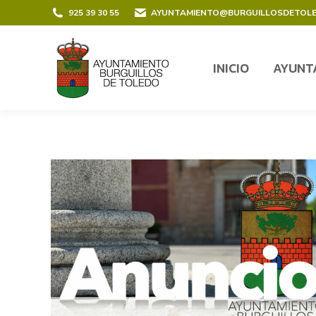
contenido
925 39 30 55
AYUNTAMIENTO@BURGUILLOSDETOL
INICIO
AYUNT
INICIO
AYUNT