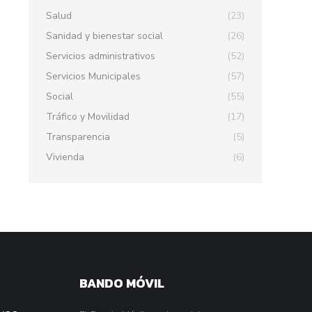
Salud
(23)
Sanidad y bienestar social
(26)
Servicios administrativos
(52)
Servicios Municipales
(57)
Social
(55)
Tráfico y Movilidad
(17)
Transparencia
(5)
Vivienda
(6)
BANDO MÓVIL