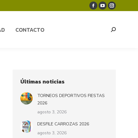
Facebook
YouTube
Instagram
AD
CONTACTO
Search:
page
page
page
opens
opens
opens
AD
CONTACTO
Search:
in
in
in
new
new
new
window
window
window
Últimas noticias
TORNEOS DEPORTIVOS FIESTAS
2026
agosto 3, 2026
DESFILE CARROZAS 2026
agosto 3, 2026