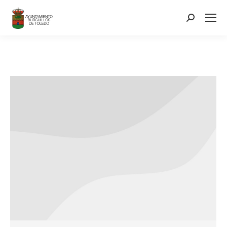
contenido
Search: