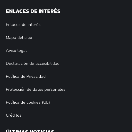
page
page
page
page
ENLACES DE INTERÉS
opens
opens
opens
opens
in
in
in
in
Enlaces de interés
new
new
new
new
window
window
window
window
Mapa del sitio
Aviso legal
Declaración de accesibilidad
Política de Privacidad
Protección de datos personales
Política de cookies (UE)
Créditos
ÚLTIMAS NOTICIAS