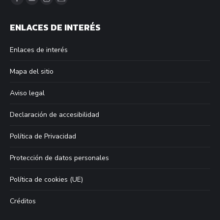
Facebook
YouTube
Instagram
Mail
page
page
page
page
ENLACES DE INTERÉS
opens
opens
opens
opens
in
in
in
in
Enlaces de interés
new
new
new
new
window
window
window
window
Mapa del sitio
Aviso legal
Declaración de accesibilidad
Política de Privacidad
Protección de datos personales
Política de cookies (UE)
Créditos