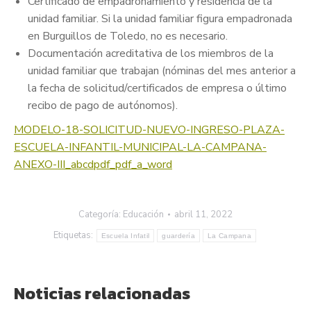
Certificado de empadronamiento y residencia de la
unidad familiar. Si la unidad familiar figura empadronada
en Burguillos de Toledo, no es necesario.
Documentación acreditativa de los miembros de la
unidad familiar que trabajan (nóminas del mes anterior a
la fecha de solicitud/certificados de empresa o último
recibo de pago de autónomos).
MODELO-18-SOLICITUD-NUEVO-INGRESO-PLAZA-
ESCUELA-INFANTIL-MUNICIPAL-LA-CAMPANA-
ANEXO-III_abcdpdf_pdf_a_word
Categoría:
Educación
abril 11, 2022
Etiquetas:
Escuela Infatil
guardería
La Campana
Noticias relacionadas