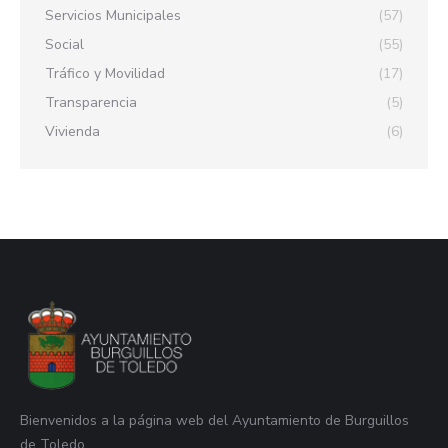
Servicios Municipales
(57)
Social
(55)
Tráfico y Movilidad
(17)
Transparencia
(5)
Vivienda
(6)
Bienvenidos a la página web del Ayuntamiento de Burguillos
de Toledo.