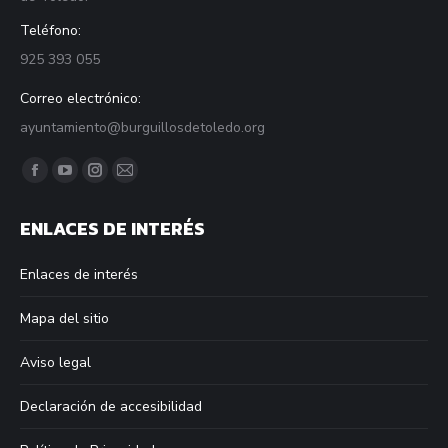
Teléfono:
925 393 055
Correo electrónico:
ayuntamiento@burguillosdetoledo.org
Find us on:
Facebook
YouTube
Instagram
Mail
page
page
page
page
ENLACES DE INTERÉS
opens
opens
opens
opens
in
in
in
in
Enlaces de interés
new
new
new
new
window
window
window
window
Mapa del sitio
Aviso legal
Declaración de accesibilidad