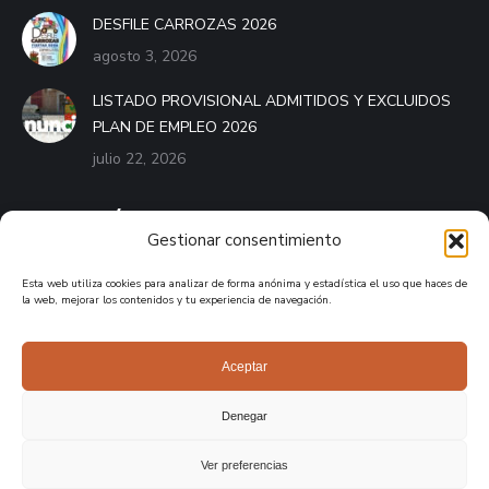
DESFILE CARROZAS 2026
agosto 3, 2026
LISTADO PROVISIONAL ADMITIDOS Y EXCLUIDOS
PLAN DE EMPLEO 2026
julio 22, 2026
BANDO MÓVIL
Gestionar consentimiento
El Bando Móvil es el servicio que pone a disposición de
Esta web utiliza cookies para analizar de forma anónima y estadística el uso que haces de
cualquier ayuntamiento de España una aplicación móvil
la web, mejorar los contenidos y tu experiencia de navegación.
destinada a mantener informados a los vecinos del municipio.
APPLE STORE
Aceptar
GOOGLE PLAY
Denegar
Ver preferencias