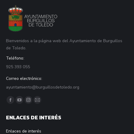
Bienvenidos a la página web del Ayuntamiento de Burguillos
de Toledo.
Teléfono:
925 393 055
Correo electrónico:
ayuntamiento@burguillosdetoledo.org
Find us on:
Facebook
YouTube
Instagram
Mail
page
page
page
page
ENLACES DE INTERÉS
opens
opens
opens
opens
in
in
in
in
Enlaces de interés