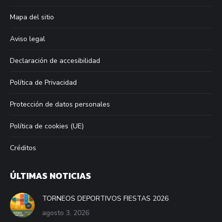
new
new
new
new
window
window
window
window
Mapa del sitio
Aviso legal
Declaración de accesibilidad
Política de Privacidad
Protección de datos personales
Política de cookies (UE)
Créditos
ÚLTIMAS NOTICIAS
TORNEOS DEPORTIVOS FIESTAS 2026
agosto 3, 2026