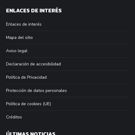
page
page
page
page
ENLACES DE INTERÉS
opens
opens
opens
opens
in
in
in
in
Enlaces de interés
new
new
new
new
window
window
window
window
Mapa del sitio
Aviso legal
Declaración de accesibilidad
Política de Privacidad
Protección de datos personales
Política de cookies (UE)
Créditos
ÚLTIMAS NOTICIAS