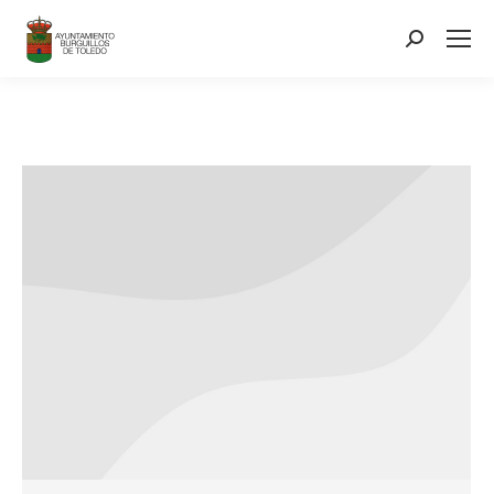
contenido
Search: