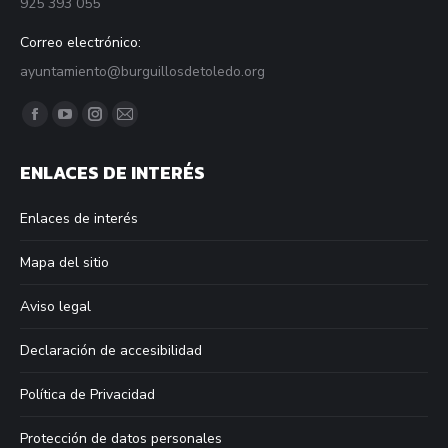
925 393 055
Correo electrónico:
ayuntamiento@burguillosdetoledo.org
Find us on:
Facebook
YouTube
Instagram
Mail
page
page
page
page
ENLACES DE INTERÉS
opens
opens
opens
opens
in
in
in
in
Enlaces de interés
new
new
new
new
window
window
window
window
Mapa del sitio
Aviso legal
Declaración de accesibilidad
Política de Privacidad
Protección de datos personales