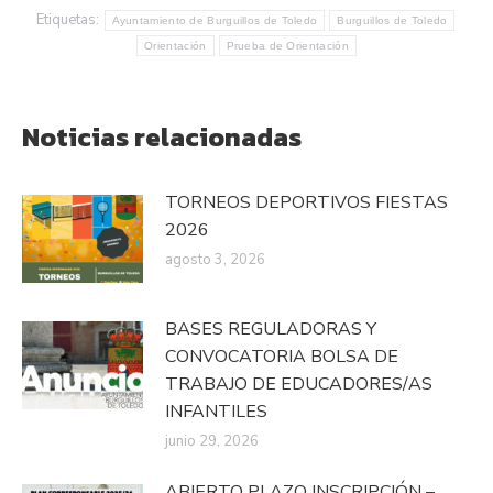
Etiquetas:
Ayuntamiento de Burguillos de Toledo
Burguillos de Toledo
Orientación
Prueba de Orientación
Noticias relacionadas
TORNEOS DEPORTIVOS FIESTAS
2026
agosto 3, 2026
BASES REGULADORAS Y
CONVOCATORIA BOLSA DE
TRABAJO DE EDUCADORES/AS
INFANTILES
junio 29, 2026
ABIERTO PLAZO INSCRIPCIÓN –