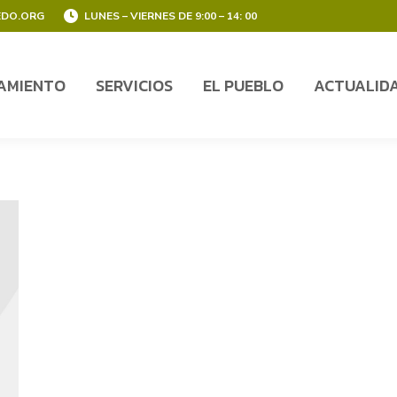
EDO.ORG
LUNES – VIERNES DE 9:00 – 14: 00
AMIENTO
SERVICIOS
EL PUEBLO
ACTUALID
AMIENTO
SERVICIOS
EL PUEBLO
ACTUALID