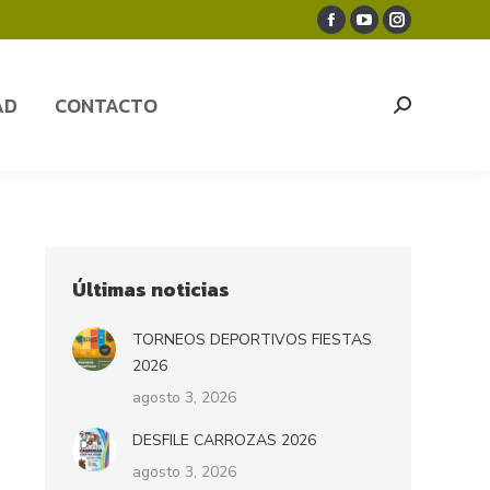
Facebook
YouTube
Instagram
AD
CONTACTO
Search:
page
page
page
opens
opens
opens
AD
CONTACTO
Search:
in
in
in
new
new
new
window
window
window
Últimas noticias
TORNEOS DEPORTIVOS FIESTAS
2026
agosto 3, 2026
DESFILE CARROZAS 2026
agosto 3, 2026