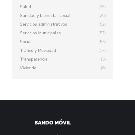
Salud
(23)
Sanidad y bienestar social
(26)
Servicios administrativos
(52)
Servicios Municipales
(57)
Social
(55)
Tráfico y Movilidad
(17)
Transparencia
(5)
Vivienda
(6)
BANDO MÓVIL