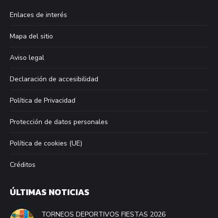
in
in
in
in
Enlaces de interés
new
new
new
new
window
window
window
window
Mapa del sitio
Aviso legal
Declaración de accesibilidad
Política de Privacidad
Protección de datos personales
Política de cookies (UE)
Créditos
ÚLTIMAS NOTICIAS
TORNEOS DEPORTIVOS FIESTAS 2026