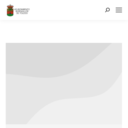
contenido
Search: