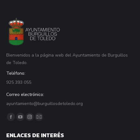
Bienvenidos a la página web del Ayuntamiento de Burguillos
de Toledo.
Teléfono:
925 393 055
Correo electrónico:
ayuntamiento@burguillosdetoledo.org
Find us on:
Facebook
YouTube
Instagram
Mail
page
page
page
page
ENLACES DE INTERÉS
opens
opens
opens
opens