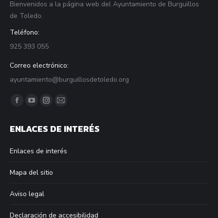
Bienvenidos a la página web del Ayuntamiento de Burguillos
de Toledo.
Teléfono:
925 393 055
Correo electrónico:
ayuntamiento@burguillosdetoledo.org
Find us on:
Facebook
YouTube
Instagram
Mail
page
page
page
page
ENLACES DE INTERÉS
opens
opens
opens
opens
in
in
in
in
Enlaces de interés
new
new
new
new
window
window
window
window
Mapa del sitio
Aviso legal
Declaración de accesibilidad