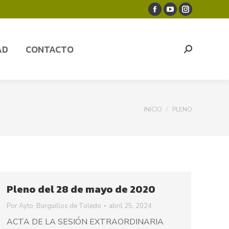
Facebook
YouTube
Instagram
AD
CONTACTO
Search:
page
page
page
opens
opens
opens
AD
CONTACTO
Search:
in
in
in
new
new
new
window
window
window
You are here:
INICIO
PLENO
Pleno del 28 de mayo de 2020
Por
Ayto. Burguillos de Toledo
abril 25, 2024
ACTA DE LA SESIÓN EXTRAORDINARIA