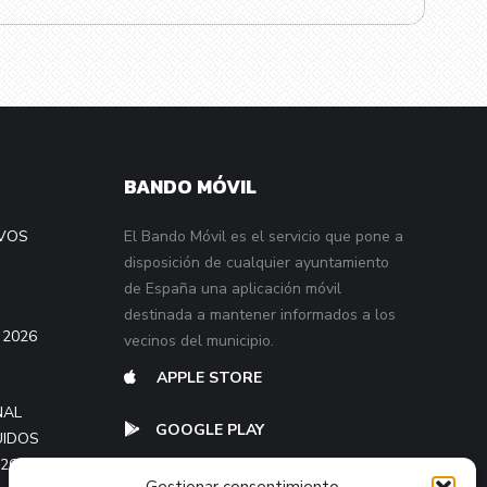
BANDO MÓVIL
VOS
El Bando Móvil es el servicio que pone a
disposición de cualquier ayuntamiento
de España una aplicación móvil
destinada a mantener informados a los
 2026
vecinos del municipio.
APPLE STORE
NAL
GOOGLE PLAY
UIDOS
026