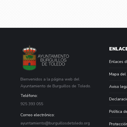
ENLACE
Enlaces d
Mapa del 
Bienvenidos a la página web del
Ayuntamiento de Burguillos de Toledo.
Aviso leg
Teléfono:
Declaraci
925 393 055
Política d
Correo electrónico:
ayuntamiento@burguillosdetoledo.org
Protecció