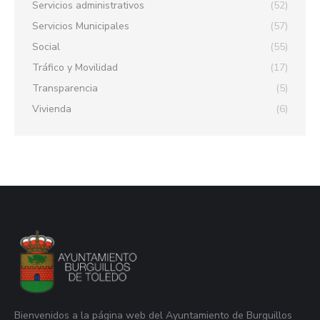
Servicios administrativos
(52)
Servicios Municipales
(57)
Social
(55)
Tráfico y Movilidad
(17)
Transparencia
(5)
Vivienda
(6)
Bienvenidos a la página web del Ayuntamiento de Burguillos