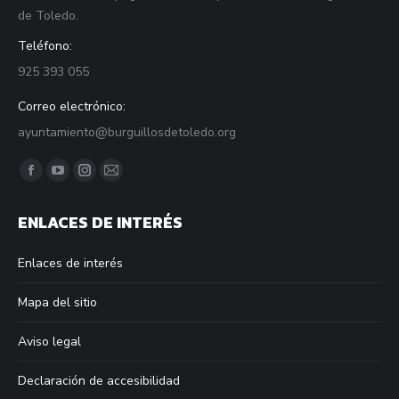
de Toledo.
Teléfono:
925 393 055
Correo electrónico:
ayuntamiento@burguillosdetoledo.org
Find us on:
Facebook
YouTube
Instagram
Mail
page
page
page
page
ENLACES DE INTERÉS
opens
opens
opens
opens
in
in
in
in
Enlaces de interés
new
new
new
new
window
window
window
window
Mapa del sitio
Aviso legal
Declaración de accesibilidad