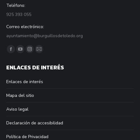
Teléfono:
925 393 055
Correo electrónico:
ayuntamiento@burguillosdetoledo.org
Find us on:
Facebook
YouTube
Instagram
Mail
page
page
page
page
ENLACES DE INTERÉS
opens
opens
opens
opens
in
in
in
in
Enlaces de interés
new
new
new
new
window
window
window
window
Mapa del sitio
Aviso legal
Declaración de accesibilidad
Política de Privacidad