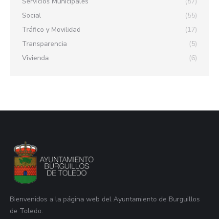
Servicios Municipales
(57)
Social
(55)
Tráfico y Movilidad
(17)
Transparencia
(5)
Vivienda
(6)
Bienvenidos a la página web del Ayuntamiento de Burguillos
de Toledo.