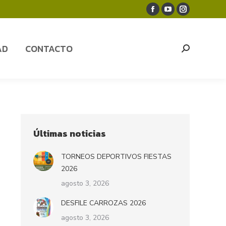
Facebook
YouTube
Instagram
AD
CONTACTO
Search:
page
page
page
opens
opens
opens
AD
CONTACTO
Search:
in
in
in
new
new
new
window
window
window
Últimas noticias
TORNEOS DEPORTIVOS FIESTAS
2026
agosto 3, 2026
DESFILE CARROZAS 2026
agosto 3, 2026