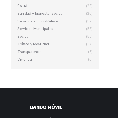
Salud
(23)
Sanidad y bienestar social
(26)
Servicios administrativos
(52)
Servicios Municipales
(57)
Social
(55)
Tráfico y Movilidad
(17)
Transparencia
(5)
Vivienda
(6)
BANDO MÓVIL