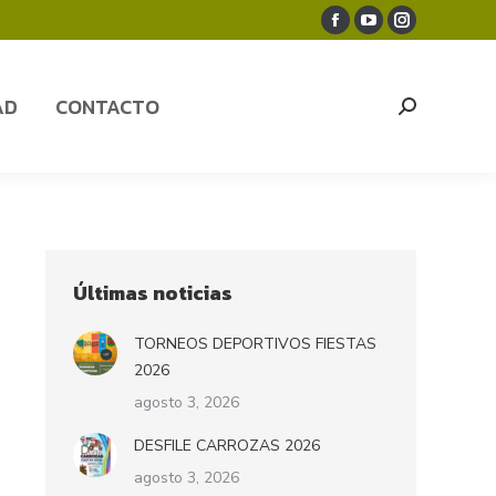
Facebook
YouTube
Instagram
AD
CONTACTO
Search:
page
page
page
opens
opens
opens
AD
CONTACTO
Search:
in
in
in
new
new
new
window
window
window
Últimas noticias
TORNEOS DEPORTIVOS FIESTAS
2026
agosto 3, 2026
DESFILE CARROZAS 2026
agosto 3, 2026