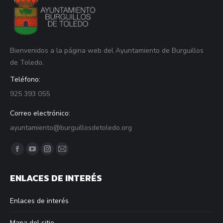
Bienvenidos a la página web del Ayuntamiento de Burguillos
de Toledo.
Teléfono:
925 393 055
Correo electrónico:
ayuntamiento@burguillosdetoledo.org
Find us on:
Facebook
YouTube
Instagram
Mail
page
page
page
page
ENLACES DE INTERÉS
opens
opens
opens
opens
in
in
in
in
Enlaces de interés
new
new
new
new
window
window
window
window
Mapa del sitio