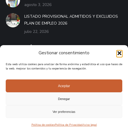
agosto 3, 2026
LISTADO PROVISIONAL ADMITIDOS Y EXCLUIDOS
PLAN DE EMPLEO 2026
julio 22, 2026
BANDO MÓVIL
Gestionar consentimiento
El Bando Móvil es el servicio que pone a disposición de
Esta web utiliza cookies para analizar de forma anónima y estadística el uso que haces de
cualquier ayuntamiento de España una aplicación móvil
la web, mejorar los contenidos y tu experiencia de navegación.
destinada a mantener informados a los vecinos del municipio.
APPLE STORE
Aceptar
GOOGLE PLAY
Denegar
Ver preferencias
Ayuntamiento de Burguillos de Toledo 2026. Desarrollo por
Bonzo
Política de cookies
Política de Privacidad
Aviso legal
Estudio