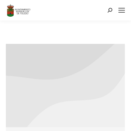
contenido
Search: