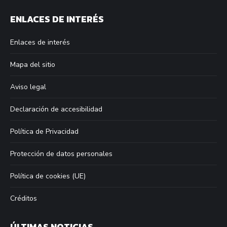
page
page
page
page
ENLACES DE INTERÉS
opens
opens
opens
opens
in
in
in
in
Enlaces de interés
new
new
new
new
window
window
window
window
Mapa del sitio
Aviso legal
Declaración de accesibilidad
Política de Privacidad
Protección de datos personales
Política de cookies (UE)
Créditos
ÚLTIMAS NOTICIAS