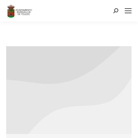
contenido
Search: