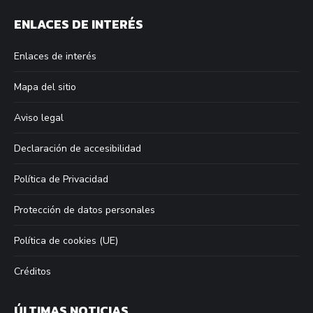
page
page
page
page
ENLACES DE INTERÉS
opens
opens
opens
opens
in
in
in
in
Enlaces de interés
new
new
new
new
window
window
window
window
Mapa del sitio
Aviso legal
Declaración de accesibilidad
Política de Privacidad
Protección de datos personales
Política de cookies (UE)
Créditos
ÚLTIMAS NOTICIAS