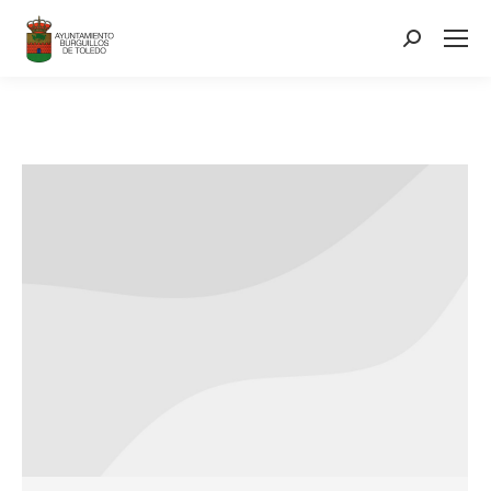
contenido
Search: