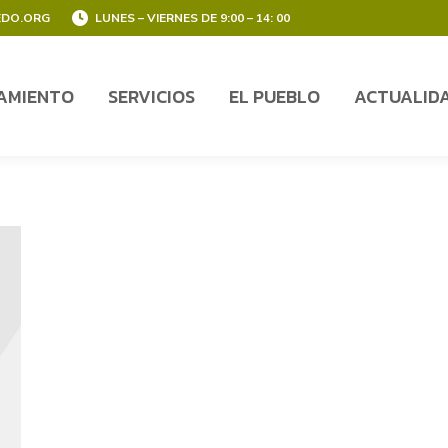
EDO.ORG
LUNES – VIERNES DE 9:00 – 14: 00
AMIENTO
SERVICIOS
EL PUEBLO
ACTUALID
AMIENTO
SERVICIOS
EL PUEBLO
ACTUALID