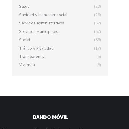
Salud
(23)
Sanidad y bienestar social
(26)
Servicios administrativos
(52)
Servicios Municipales
(57)
Social
(55)
Tráfico y Movilidad
(17)
Transparencia
(5)
Vivienda
(6)
BANDO MÓVIL