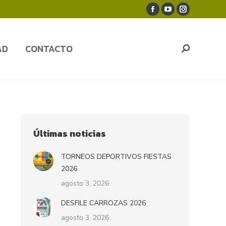
Facebook
YouTube
Instagram
AD
CONTACTO
Search:
page
page
page
opens
opens
opens
AD
CONTACTO
Search:
in
in
in
new
new
new
window
window
window
Últimas noticias
TORNEOS DEPORTIVOS FIESTAS
2026
agosto 3, 2026
DESFILE CARROZAS 2026
agosto 3, 2026