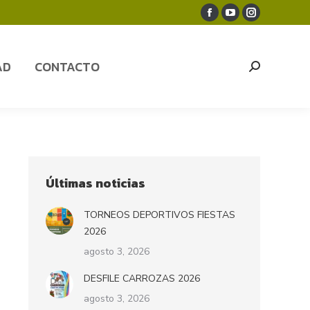
Facebook
YouTube
Instagram
AD
CONTACTO
Search:
page
page
page
opens
opens
opens
AD
CONTACTO
Search:
in
in
in
new
new
new
window
window
window
Últimas noticias
TORNEOS DEPORTIVOS FIESTAS
2026
agosto 3, 2026
DESFILE CARROZAS 2026
agosto 3, 2026