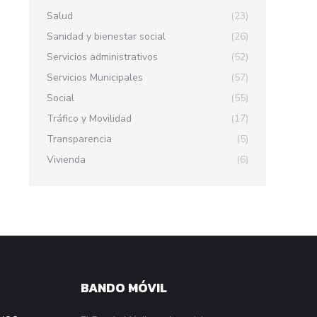
Salud
(23)
Sanidad y bienestar social
(26)
Servicios administrativos
(52)
Servicios Municipales
(57)
Social
(55)
Tráfico y Movilidad
(17)
Transparencia
(5)
Vivienda
(6)
BANDO MÓVIL