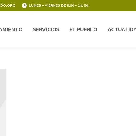
EDO.ORG
LUNES – VIERNES DE 9:00 – 14: 00
AMIENTO
SERVICIOS
EL PUEBLO
ACTUALID
AMIENTO
SERVICIOS
EL PUEBLO
ACTUALID