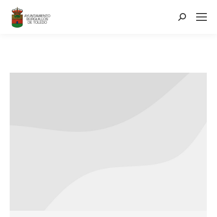
contenido
Search: