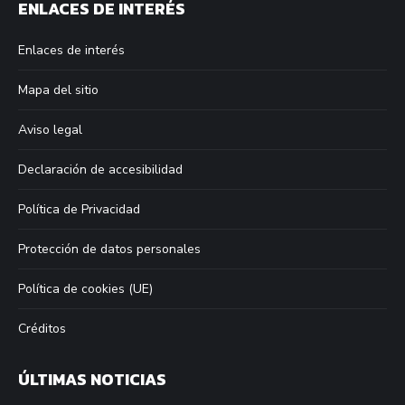
ENLACES DE INTERÉS
opens
opens
opens
opens
in
in
in
in
Enlaces de interés
new
new
new
new
window
window
window
window
Mapa del sitio
Aviso legal
Declaración de accesibilidad
Política de Privacidad
Protección de datos personales
Política de cookies (UE)
Créditos
ÚLTIMAS NOTICIAS