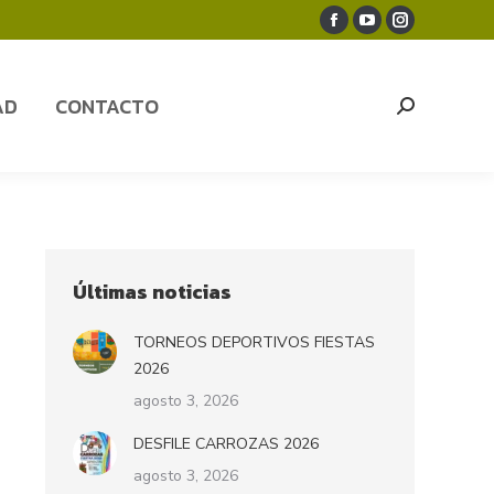
Facebook
YouTube
Instagram
AD
CONTACTO
Search:
page
page
page
opens
opens
opens
AD
CONTACTO
Search:
in
in
in
new
new
new
window
window
window
Últimas noticias
TORNEOS DEPORTIVOS FIESTAS
2026
agosto 3, 2026
DESFILE CARROZAS 2026
agosto 3, 2026