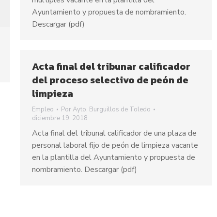
múltiples vacante en la plantilla del
Ayuntamiento y propuesta de nombramiento.
Descargar (pdf)
Acta final del tribunar calificador
del proceso selectivo de peón de
limpieza
Empleo
Por
Ayto. Burguillos de Toledo
diciembre 19, 2018
Acta final del tribunal calificador de una plaza de
personal laboral fijo de peón de limpieza vacante
en la plantilla del Ayuntamiento y propuesta de
nombramiento. Descargar (pdf)