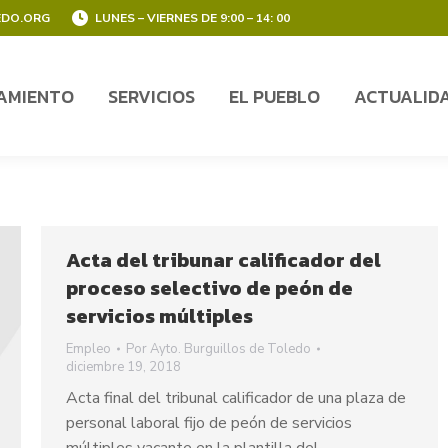
EDO.ORG
LUNES – VIERNES DE 9:00 – 14: 00
AMIENTO
SERVICIOS
EL PUEBLO
ACTUALID
AMIENTO
SERVICIOS
EL PUEBLO
ACTUALID
Acta del tribunar calificador del
proceso selectivo de peón de
servicios múltiples
Empleo
Por
Ayto. Burguillos de Toledo
diciembre 19, 2018
Acta final del tribunal calificador de una plaza de
personal laboral fijo de peón de servicios