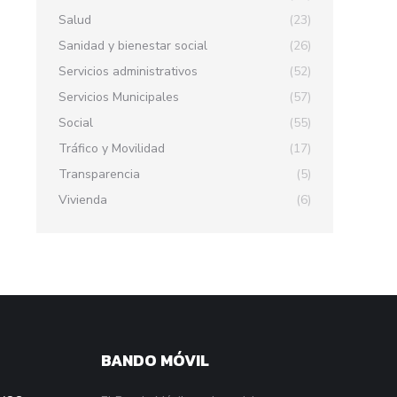
Salud
(23)
Sanidad y bienestar social
(26)
Servicios administrativos
(52)
Servicios Municipales
(57)
Social
(55)
Tráfico y Movilidad
(17)
Transparencia
(5)
Vivienda
(6)
BANDO MÓVIL