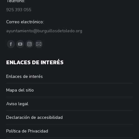
Teléfono:
925 393 055
Correo electrónico:
ayuntamiento@burguillosdetoledo.org
Find us on:
Facebook
YouTube
Instagram
Mail
page
page
page
page
ENLACES DE INTERÉS
opens
opens
opens
opens
in
in
in
in
Enlaces de interés
new
new
new
new
window
window
window
window
Mapa del sitio
Aviso legal
Declaración de accesibilidad
Política de Privacidad