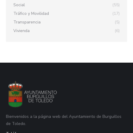
Social
(55)
Tráfico y Movilidad
(17)
Transparencia
(5)
Vivienda
(6)
Bienvenidos a la página web del Ayuntamiento de Burguillos
de Toledo.