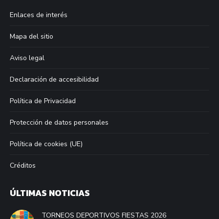
in
in
in
in
Enlaces de interés
new
new
new
new
window
window
window
window
Mapa del sitio
Aviso legal
Declaración de accesibilidad
Política de Privacidad
Protección de datos personales
Política de cookies (UE)
Créditos
ÚLTIMAS NOTICIAS
TORNEOS DEPORTIVOS FIESTAS 2026