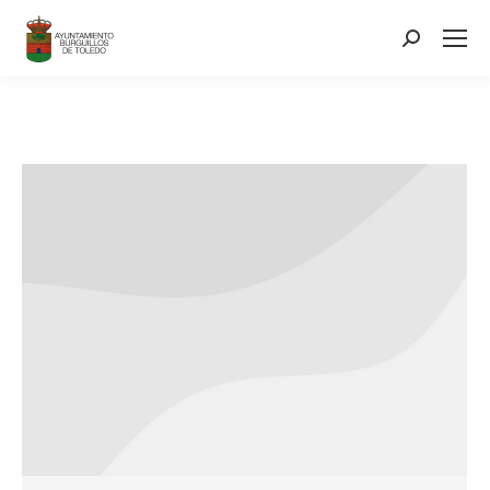
contenido
Search: