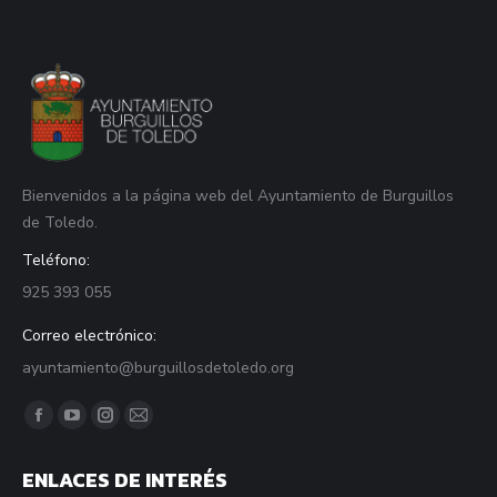
Bienvenidos a la página web del Ayuntamiento de Burguillos
de Toledo.
Teléfono:
925 393 055
Correo electrónico:
ayuntamiento@burguillosdetoledo.org
Find us on:
Facebook
YouTube
Instagram
Mail
page
page
page
page
ENLACES DE INTERÉS
opens
opens
opens
opens