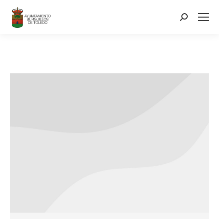
contenido
Search: