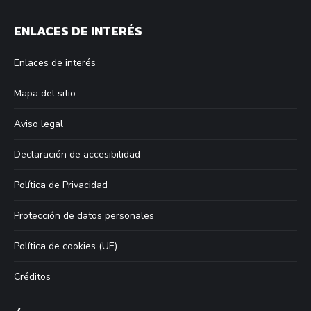
page
page
page
page
ENLACES DE INTERÉS
opens
opens
opens
opens
in
in
in
in
Enlaces de interés
new
new
new
new
window
window
window
window
Mapa del sitio
Aviso legal
Declaración de accesibilidad
Política de Privacidad
Protección de datos personales
Política de cookies (UE)
Créditos