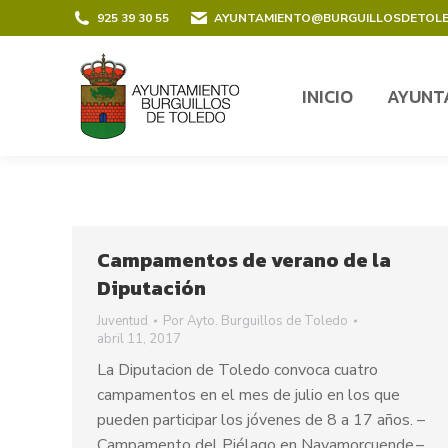
contenido
925 39 30 55
AYUNTAMIENTO@BURGUILLOSDETOL
INICIO
AYUNT
INICIO
AYUNT
Campamentos de verano de la
Diputación
Juventud
Por
Ayto. Burguillos de Toledo
abril 11, 2017
La Diputacion de Toledo convoca cuatro
campamentos en el mes de julio en los que
pueden participar los jóvenes de 8 a 17 años. –
Campamento del Piélago en Navamorcuende.–