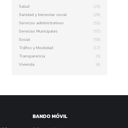
Salud
(23)
Sanidad y bienestar social
(26)
Servicios administrativos
(52)
Servicios Municipales
(57)
Social
(55)
Tráfico y Movilidad
(17)
Transparencia
(5)
Vivienda
(6)
BANDO MÓVIL