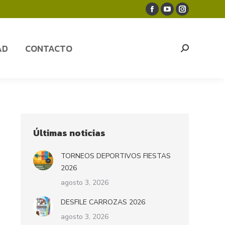
Facebook
YouTube
Instagram
AD
CONTACTO
Search:
page
page
page
opens
opens
opens
AD
CONTACTO
Search:
in
in
in
new
new
new
window
window
window
Últimas noticias
TORNEOS DEPORTIVOS FIESTAS
2026
agosto 3, 2026
DESFILE CARROZAS 2026
agosto 3, 2026