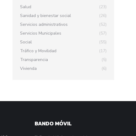
Salud
(23)
Sanidad y bienestar social
(26)
Servicios administrativos
(52)
Servicios Municipales
(57)
Social
(55)
Tráfico y Movilidad
(17)
Transparencia
(5)
Vivienda
(6)
BANDO MÓVIL