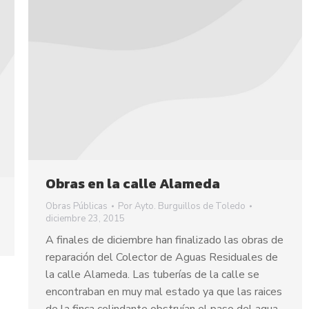
Obras en la calle Alameda
Obras Públicas
Por
Ayto. Burguillos de Toledo
diciembre 23, 2015
A finales de diciembre han finalizado las obras de
reparación del Colector de Aguas Residuales de
la calle Alameda. Las tuberías de la calle se
encontraban en muy mal estado ya que las raices
de la finca colindante obstruían el paso del agua