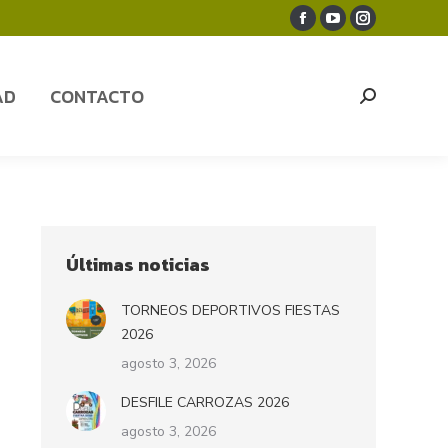
Facebook
YouTube
Instagram
AD
CONTACTO
Search:
page
page
page
opens
opens
opens
AD
CONTACTO
Search:
in
in
in
new
new
new
window
window
window
Últimas noticias
TORNEOS DEPORTIVOS FIESTAS
2026
agosto 3, 2026
DESFILE CARROZAS 2026
agosto 3, 2026