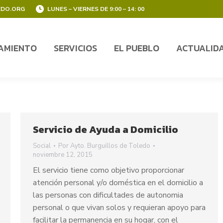
EDO.ORG
LUNES – VIERNES DE 9:00 – 14: 00
AMIENTO
SERVICIOS
EL PUEBLO
ACTUALID
AMIENTO
SERVICIOS
EL PUEBLO
ACTUALID
Servicio de Ayuda a Domicilio
Social
Por
Ayto. Burguillos de Toledo
noviembre 12, 2015
El servicio tiene como objetivo proporcionar
atención personal y/o doméstica en el domicilio a
las personas con dificultades de autonomia
personal o que vivan solos y requieran apoyo para
facilitar la permanencia en su hogar, con el