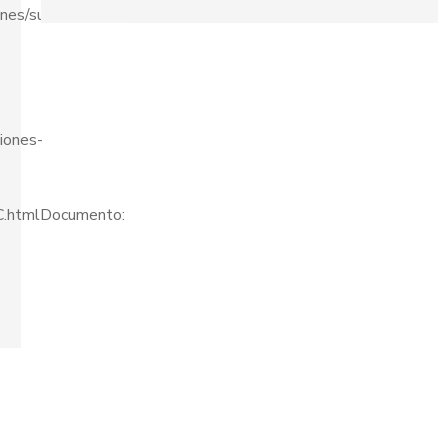
ones/subvenciones-
iones-
VPC.htmlDocumento: