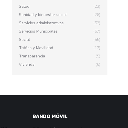
Salud
(23)
Sanidad y bienestar social
(26)
Servicios administrativos
(52)
Servicios Municipales
(57)
Social
(55)
Tráfico y Movilidad
(17)
Transparencia
(5)
Vivienda
(6)
BANDO MÓVIL