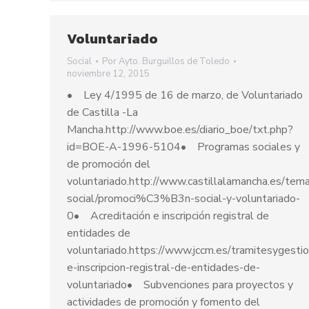
Voluntariado
Social
Por
Ayto. Burguillos de Toledo
noviembre 12, 2015
• Ley 4/1995 de 16 de marzo, de Voluntariado
de Castilla -La
Mancha.http://www.boe.es/diario_boe/txt.php?
id=BOE-A-1996-5104• Programas sociales y
de promoción del
voluntariado.http://www.castillalamancha.es/tema
social/promoci%C3%B3n-social-y-voluntariado-
0• Acreditación e inscripción registral de
entidades de
voluntariado.https://www.jccm.es/tramitesygestio
e-inscripcion-registral-de-entidades-de-
voluntariado• Subvenciones para proyectos y
actividades de promoción y fomento del