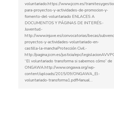
voluntariado.https://www.jccm.es/tramitesygesti
para-proyectos-y-actividades-de-promocion-y-
fomento-del-voluntariado ENLACES A
DOCUMENTOS Y PÁGINAS DE INTERÉS.-
Juventud.-
http://www.injuve.es/convocatorias/becas/subvenc
proyectos-y-actividades-voluntariado-en-
castilla-la-manchaProtección Civil.-
http://pagina.jccm.es/justicia/epc/legislacionAV
“El voluntariado transforma si sabemos cómo” de
ONGAWA.http://www.ongawa.org/wp-
content/uploads/2015/09/ONGAWA_El-
voluntariado-transforma1.pdfManual…