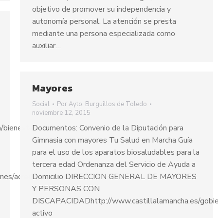
objetivo de promover su independencia y
autonomía personal. La atención se presta
mediante una persona especializada como
auxiliar…
Mayores
Social
Por
Ayto. Burguillos de Toledo
noviembre 12, 2015
/bienestar-
Documentos: Convenio de la Diputación para
Gimnasia con mayores Tu Salud en Marcha Guía
para el uso de los aparatos biosaludables para la
tercera edad Ordenanza del Servicio de Ayuda a
nes/acreditacion-
Domicilio DIRECCION GENERAL DE MAYORES
Y PERSONAS CON
DISCAPACIDADhttp://www.castillalamancha.es/gobiern
activo