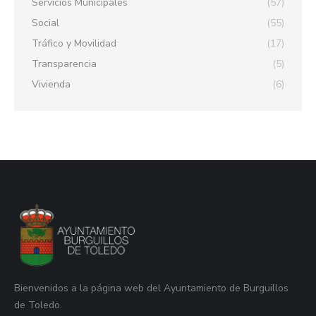
Servicios Municipales
(57)
Social
(55)
Tráfico y Movilidad
(17)
Transparencia
(5)
Vivienda
(6)
Bienvenidos a la página web del Ayuntamiento de Burguillos
de Toledo.