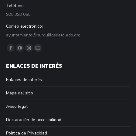
Teléfono:
925 393 055
Correo electrónico:
ayuntamiento@burguillosdetoledo.org
Find us on:
Facebook
YouTube
Instagram
Mail
page
page
page
page
ENLACES DE INTERÉS
opens
opens
opens
opens
in
in
in
in
Enlaces de interés
new
new
new
new
window
window
window
window
Mapa del sitio
Aviso legal
Declaración de accesibilidad
Política de Privacidad