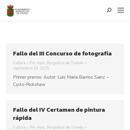
contenido
Search:
Fallo del III Concurso de fotografía
Cultura
Por
Ayto. Burguillos de Toledo
septiembre 10, 2015
Primer premio. Autor: Luis Maria Barrios Sainz –
Cyclo-Rickshaw
Fallo del IV Certamen de pintura
rápida
Cultura
Por
Ayto. Burguillos de Toledo