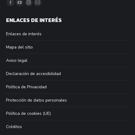
Find us on:
Facebook
YouTube
Instagram
Mail
page
page
page
page
ENLACES DE INTERÉS
opens
opens
opens
opens
in
in
in
in
Enlaces de interés
new
new
new
new
window
window
window
window
Mapa del sitio
Aviso legal
Declaración de accesibilidad
Política de Privacidad
Protección de datos personales
Política de cookies (UE)
Créditos