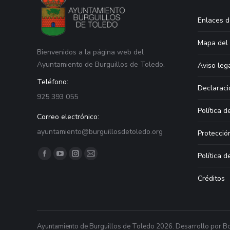
Enlaces d
Mapa del 
Bienvenidos a la página web del
Ayuntamiento de Burguillos de Toledo.
Aviso leg
Teléfono:
Declaraci
925 393 055
Política d
Correo electrónico:
ayuntamiento@burguillosdetoledo.org
Protecció
Find us on:
Política d
Facebook
YouTube
Instagram
Mail
page
page
page
page
Créditos
opens
opens
opens
opens
in
in
in
in
new
new
new
new
window
window
window
window
Ayuntamiento de Burguillos de Toledo 2026. Desarrollo por
Bo