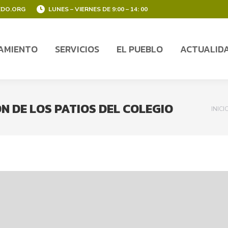
EDO.ORG
LUNES – VIERNES DE 9:00 – 14: 00
AMIENTO
SERVICIOS
EL PUEBLO
ACTUALID
AMIENTO
SERVICIOS
EL PUEBLO
ACTUALID
N DE LOS PATIOS DEL COLEGIO
You 
INICI