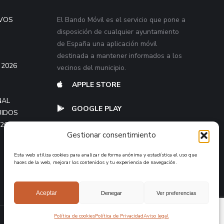
VOS
El Bando Móvil es el servicio que pone a
disposición de cualquier ayuntamiento
de España una aplicación móvil
destinada a mantener informados a los
 2026
vecinos del municipio.
APPLE STORE
NAL
GOOGLE PLAY
UIDOS
026
Gestionar consentimiento
Esta web utiliza cookies para analizar de forma anónima y estadística el uso que
haces de la web, mejorar los contenidos y tu experiencia de navegación.
Aceptar
Denegar
Ver preferencias
Política de cookies
Política de Privacidad
Aviso legal