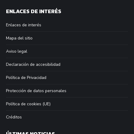
page
page
page
page
ENLACES DE INTERÉS
opens
opens
opens
opens
in
in
in
in
Enlaces de interés
new
new
new
new
window
window
window
window
Mapa del sitio
Aviso legal
Declaración de accesibilidad
Política de Privacidad
Protección de datos personales
Política de cookies (UE)
Créditos
ÚLTIMAS NOTICIAS