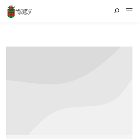
contenido
Search: