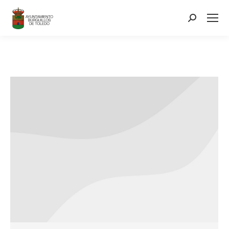
contenido
Search: