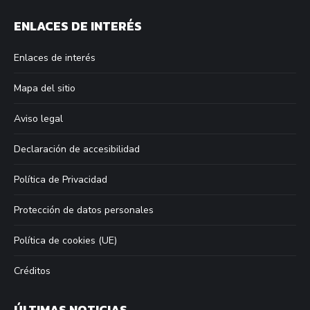
page
page
page
page
ENLACES DE INTERÉS
opens
opens
opens
opens
in
in
in
in
Enlaces de interés
new
new
new
new
window
window
window
window
Mapa del sitio
Aviso legal
Declaración de accesibilidad
Política de Privacidad
Protección de datos personales
Política de cookies (UE)
Créditos
ÚLTIMAS NOTICIAS