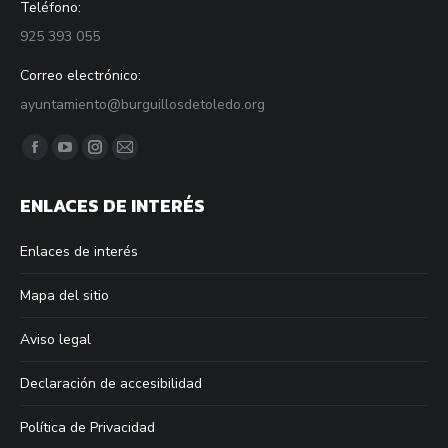
Teléfono:
925 393 055
Correo electrónico:
ayuntamiento@burguillosdetoledo.org
Find us on:
Facebook
YouTube
Instagram
Mail
page
page
page
page
ENLACES DE INTERÉS
opens
opens
opens
opens
in
in
in
in
Enlaces de interés
new
new
new
new
window
window
window
window
Mapa del sitio
Aviso legal
Declaración de accesibilidad
Política de Privacidad