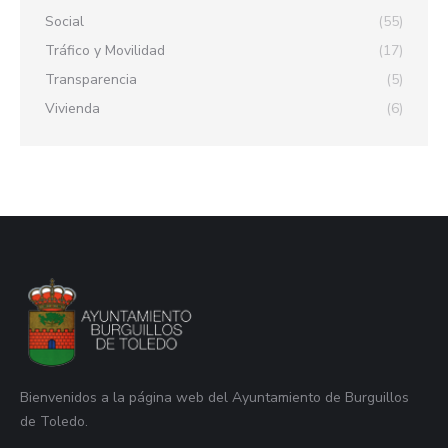
Social
(55)
Tráfico y Movilidad
(17)
Transparencia
(5)
Vivienda
(6)
Bienvenidos a la página web del Ayuntamiento de Burguillos
de Toledo.