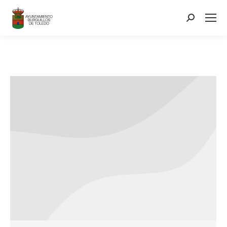
contenido
Search: