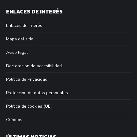
page
page
page
page
ENLACES DE INTERÉS
opens
opens
opens
opens
in
in
in
in
Enlaces de interés
new
new
new
new
window
window
window
window
Mapa del sitio
Aviso legal
Declaración de accesibilidad
Política de Privacidad
Protección de datos personales
Política de cookies (UE)
Créditos
ÚLTIMAS NOTICIAS