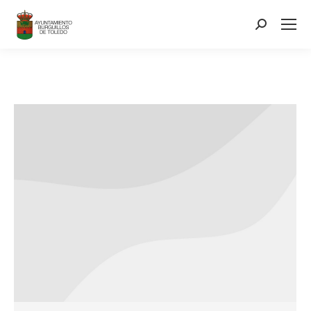
contenido
Search: